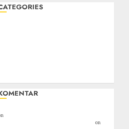
CATEGORIES
Blog
Bola
Harus Tahu
Linux
Musik
Promo
Tips Oke
WHM
Windows
KOMENTAR
Hore! Starlink Masuk Indonesia, Tapi... » TicTac.iD
on
Bahaya Crypto Mengancam Kaum Muda
G20: Ketika AS Ancam Indonesia » TicTac.iD
on