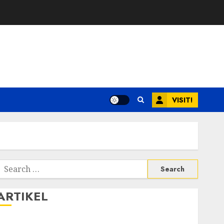
VISIT!
Search
or:
ARTIKEL
Walau Kalah dari Filipina, Semangat Indonesia