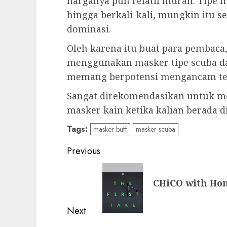
harganya pun relatif murah. Tipe ma
hingga berkali-kali, mungkin itu s
dominasi.
Oleh karena itu buat para pembaca
menggunakan masker tipe scuba da
memang berpotensi mengancam terk
Sangat direkomendasikan untuk m
masker kain ketika kalian berada d
Tags:
masker buff
masker scuba
Post
Previous
navigation
Previous
CHiCO with Ho
post:
Next