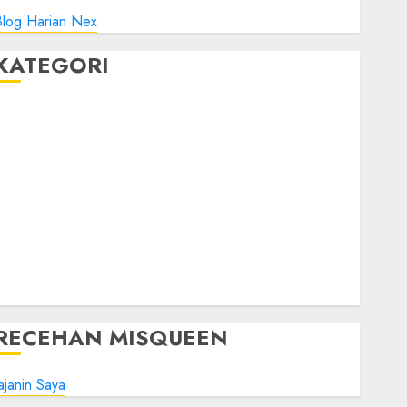
Blog Harian Nex
KATEGORI
Blog
Bola
Harus Tahu
Linux
Musik
Promo
Tips Oke
WHM
Windows
RECEHAN MISQUEEN
ajanin Saya