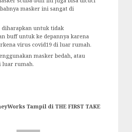
sker scuba-buff ini juga bisa dicuci
ebabnya masker ini sangat di
, diharapkan untuk tidak
n buff untuk ke depannya karena
ena virus covid19 di luar rumah.
enggunakan masker bedah, atau
i luar rumah.
neyWorks Tampil di THE FIRST TAKE