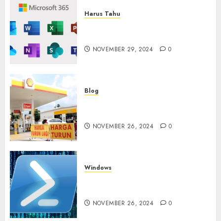
Harus Tahu
Cara Redeem Microsoft 365
Dengan Mudah
NOVEMBER 29, 2024
0
Blog
Fakta atau Hoax Shell Tutup
di Indonesia?
NOVEMBER 26, 2024
0
Windows
Tidak Bisa Execute Powershell
Script
NOVEMBER 26, 2024
0