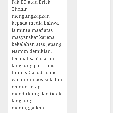
Komunikasi
Pak ET atau Erick
Kunci
Thohir
Kemenangan
mengungkapkan
Timnas
kepada media bahwa
Perjuangan
ia minta maaf atas
Kesebelasan
masyarakat karena
Diaspora
kekalahan atas Jepang.
Indonesia
Namun demikian,
Jadwal
Pertandingan
terlihat saat siaran
Indonesia vs
langsung para fans
Arab Saudi
timnas Garuda solid
Indonesia
walaupun posisi kalah
Kalah dari
namun tetap
Jepang, Begini
mendukung dan tidak
Kata STY
langsung
Kalah 0-4 dari
meninggalkan
Jepang, ET