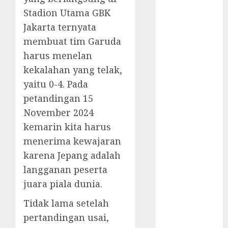
Tutup di
Stadion Utama GBK
Indonesia?
Tidak Bisa
Jakarta ternyata
Execute
membuat tim Garuda
Powershell
harus menelan
Script
kekalahan yang telak,
Aksi Heroik
yaitu 0-4. Pada
Calvin
petandingan 15
Verdonk
November 2024
Hore! Cetak
kemarin kita harus
Sejarah
menerima kewajaran
Menang
Lawan Arab
karena Jepang adalah
Saudi
langganan peserta
Nostalgia
juara piala dunia.
Bermain
Tidak lama setelah
Ragnarok
pertandingan usai,
Classic