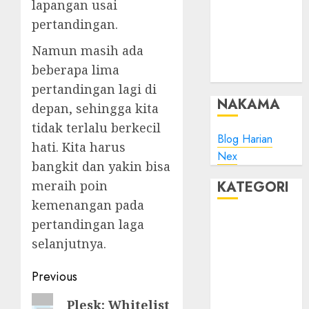
Minta Maaf
lapangan usai
Plesk:
pertandingan.
Whitelist IP
Namun masih ada
Address pada
beberapa lima
ModSec?
pertandingan lagi di
NAKAMA
depan, sehingga kita
tidak terlalu berkecil
Blog Harian
hati. Kita harus
Nex
bangkit dan yakin bisa
KATEGORI
meraih poin
kemenangan pada
Blog
pertandingan laga
Bola
selanjutnya.
Harus Tahu
Post
Linux
Previous
Musik
navigation
Previous
Plesk: Whitelist
Promo