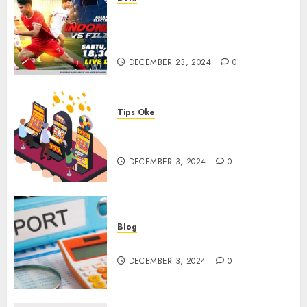
Walau Kalah dari Filipina,
Semangat Indonesia Tetap
Ada
DECEMBER 23, 2024
0
Tips Oke
Tips Membasmi Judol ala
Tretan Muslim
DECEMBER 3, 2024
0
Blog
Maju Mundur PPN 12%
DECEMBER 3, 2024
0