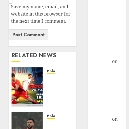
Pulau Bingin:
Save my name, email, and
Pulau
website in this browser for
Terpadat di
the next time I comment.
Indonesia
Postfix :
Konfigurasi
Relayhost
Plesk »
RELATED NEWS
TicTac.iD
on
Distro Ini Bisa
Bola
Digunakan
Walau
Sebagai
Kalah
Alternatif
dari
CentOS
Filipina,
Semangat
qmail-remove
Indonesia
di CentOS 7 »
Tetap
Bola
TicTac.iD
on
Ada
Aksi
Install