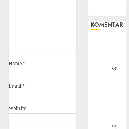
WHM
Windows
KOMENTAR
Hore! Starlink
Masuk
Indonesia,
Tapi... »
Name
*
TicTac.iD
on
Bahaya
Crypto
Email
*
Mengancam
Kaum Muda
G20: Ketika AS
Website
Ancam
Indonesia »
TicTac.iD
on