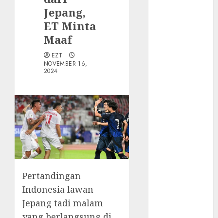
Walau Kalah
Jepang,
dari Filipina,
ET Minta
Semangat
Indonesia
Maaf
Tetap Ada
EZT
Tips
NOVEMBER 16,
2024
Membasmi
Judol ala
Tretan
Muslim
Maju Mundur
PPN 12%
Cara Redeem
Microsoft 365
Dengan
Pertandingan
Mudah
Indonesia lawan
Fakta atau
Jepang tadi malam
Hoax Shell
yang berlangsung di