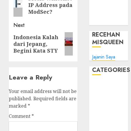
IP Address pada
post:
Tips Oke
ModSec?
WHM
Windows
Next
RECEHAN
Next
Indonesia Kalah
MISQUEEN
dari Jepang,
post:
Begini Kata STY
Jajanin Saya
CATEGORIES
Leave a Reply
Blog
Your email address will not be
Bola
published.
Required fields are
Harus Tahu
marked
*
Linux
Musik
Comment
*
Promo
Tips Oke