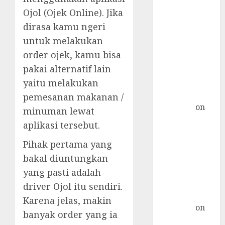
Pulau Bingin:
Ojol (Ojek Online). Jika
Pulau
dirasa kamu ngeri
Terpadat di
untuk melakukan
Indonesia
order ojek, kamu bisa
Postfix :
pakai alternatif lain
Konfigurasi
Relayhost
yaitu melakukan
Plesk »
pemesanan makanan /
TicTac.iD
on
minuman lewat
Distro Ini Bisa
aplikasi tersebut.
Digunakan
Pihak pertama yang
Sebagai
Alternatif
bakal diuntungkan
CentOS
yang pasti adalah
qmail-remove
driver Ojol itu sendiri.
di CentOS 7 »
Karena jelas, makin
TicTac.iD
on
banyak order yang ia
Install