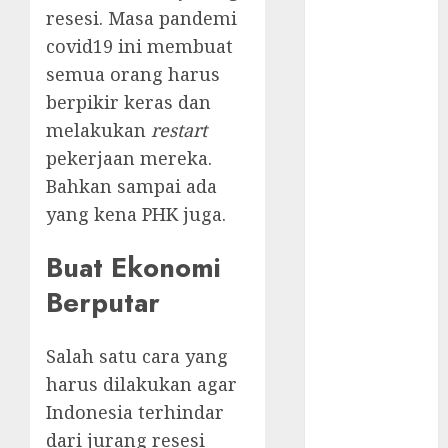
Tutup di
resesi. Masa pandemi
Indonesia?
covid19 ini membuat
Tidak Bisa
semua orang harus
Execute
berpikir keras dan
Powershell
Script
melakukan
restart
Aksi Heroik
pekerjaan mereka.
Calvin
Bahkan sampai ada
Verdonk
yang kena PHK juga.
Hore! Cetak
Sejarah
Buat Ekonomi
Menang
Berputar
Lawan Arab
Saudi
Nostalgia
Salah satu cara yang
Bermain
harus dilakukan agar
Ragnarok
Indonesia terhindar
Classic
dari jurang resesi