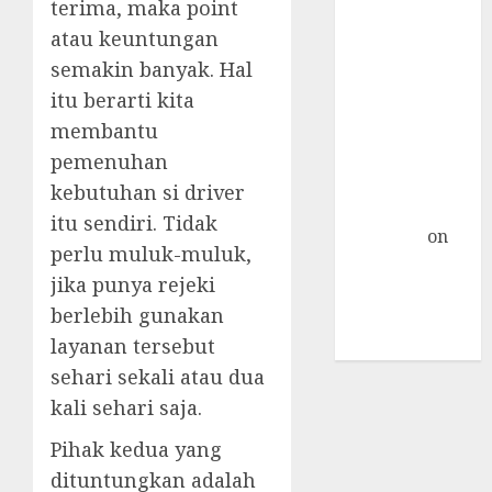
terima, maka point
Nextcloud di
atau keuntungan
Linux Centos 7
semakin banyak. Hal
Object
Storage
itu berarti kita
Sebagai
membantu
Primary
pemenuhan
Storage
kebutuhan si driver
Nextcloud »
itu sendiri. Tidak
TicTac.iD
on
perlu muluk-muluk,
Pengalaman
jika punya rejeki
Dedicated
berlebih gunakan
Server Mati
layanan tersebut
Total
sehari sekali atau dua
kali sehari saja.
Pihak kedua yang
dituntungkan adalah