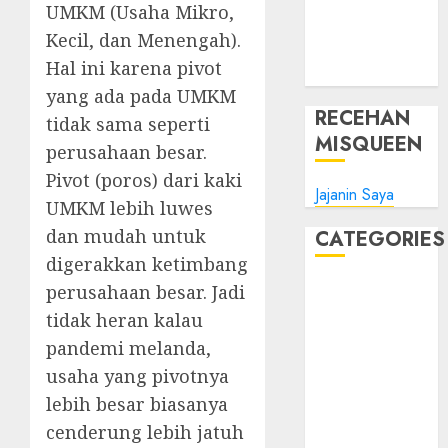
UMKM (Usaha Mikro,
Tips Oke
Kecil, dan Menengah).
WHM
Hal ini karena pivot
Windows
yang ada pada UMKM
RECEHAN
tidak sama seperti
MISQUEEN
perusahaan besar.
Pivot (poros) dari kaki
Jajanin Saya
UMKM lebih luwes
dan mudah untuk
CATEGORIES
digerakkan ketimbang
Blog
perusahaan besar. Jadi
Bola
tidak heran kalau
Harus Tahu
pandemi melanda,
Linux
usaha yang pivotnya
Musik
lebih besar biasanya
Promo
cenderung lebih jatuh
Tips Oke