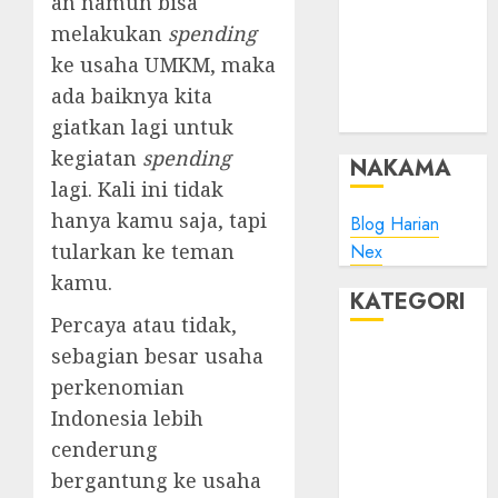
an namun bisa
Minta Maaf
melakukan
spending
Plesk:
Whitelist IP
ke usaha UMKM, maka
Address pada
ada baiknya kita
ModSec?
giatkan lagi untuk
kegiatan
spending
NAKAMA
lagi. Kali ini tidak
hanya kamu saja, tapi
Blog Harian
tularkan ke teman
Nex
kamu.
KATEGORI
Percaya atau tidak,
sebagian besar usaha
Blog
Bola
perkenomian
Harus Tahu
Indonesia lebih
Linux
cenderung
Musik
bergantung ke usaha
Promo