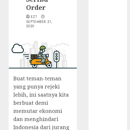
Walau Kalah
Order
dari Filipina,
Semangat
EZT
Indonesia
SEPTEMBER 21,
2020
Tetap Ada
Tips
Membasmi
Judol ala
Tretan
Muslim
Maju Mundur
Buat teman-teman
PPN 12%
yang punya rejeki
Cara Redeem
lebih, ini saatnya kita
Microsoft 365
Dengan
berbuat demi
Mudah
memutar ekonomi
Fakta atau
dan menghindari
Hoax Shell
Indonesia dari jurang