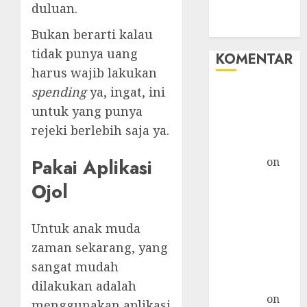
duluan.
WHM
Windows
Bukan berarti kalau
tidak punya uang
KOMENTAR
harus wajib lakukan
spending
ya, ingat, ini
Hore! Starlink
Masuk
untuk yang punya
Indonesia,
rejeki berlebih saja ya.
Tapi... »
Pakai Aplikasi
TicTac.iD
on
Bahaya
Ojol
Crypto
Mengancam
Untuk anak muda
Kaum Muda
zaman sekarang, yang
G20: Ketika AS
Ancam
sangat mudah
Indonesia »
dilakukan adalah
TicTac.iD
on
menggunakan aplikasi