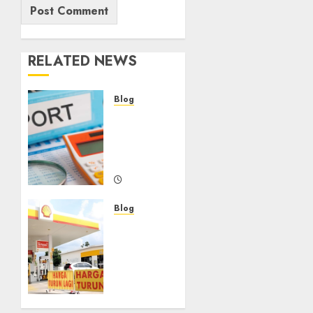
RELATED NEWS
Blog
Maju
Mundur
PPN
12%
DECEMBER
3, 2024
Blog
0
Fakta
atau
Hoax
Shell
Tutup
di