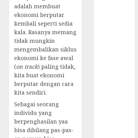
Komunikasi
adalah membuat
Kunci
ekonomi berputar
Kemenangan
kembali seperti sedia
Timnas
kala. Rasanya memang
Perjuangan
Kesebelasan
tidak mungkin
Diaspora
mengembalikan siklus
Indonesia
ekonomi ke fase awal
Jadwal
(
on track
) paling tidak,
Pertandingan
kita buat ekonomi
Indonesia vs
berputar dengan cara
Arab Saudi
kita sendiri.
Indonesia
Kalah dari
Sebagai seorang
Jepang, Begini
individu yang
Kata STY
berpenghasilan yaa
Kalah 0-4 dari
bisa dibilang pas-pas-
Jepang, ET