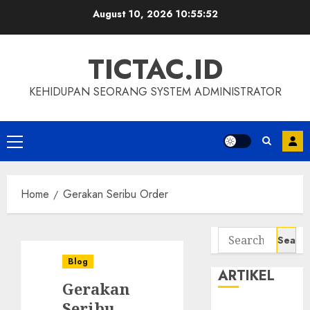
Skip
August 10, 2026
10:55:53
to
content
TICTAC.ID
KEHIDUPAN SEORANG SYSTEM ADMINISTRATOR
Primary
Menu
Home
Gerakan Seribu Order
Search
for:
Blog
ARTIKEL
Gerakan
Seribu