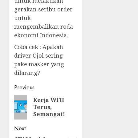
untuk melakukan
gerakan seribu order
untuk
mengembalikan roda
ekonomi Indonesia.
Coba cek : Apakah
driver Ojol sering
pake
masker yang
dilarang
?
Post
Previous
navigation
Previous
Kerja WFH
Terus,
post:
Semangat!
Next