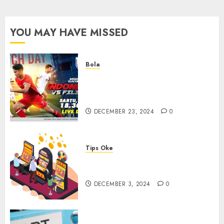
Indonesia?
NOVEMBER
YOU MAY HAVE MISSED
26, 2024
0
Bola
Walau Kalah dari Filipina,
Semangat Indonesia Tetap
Ada
DECEMBER 23, 2024
0
Tips Oke
Tips Membasmi Judol ala
Tretan Muslim
DECEMBER 3, 2024
0