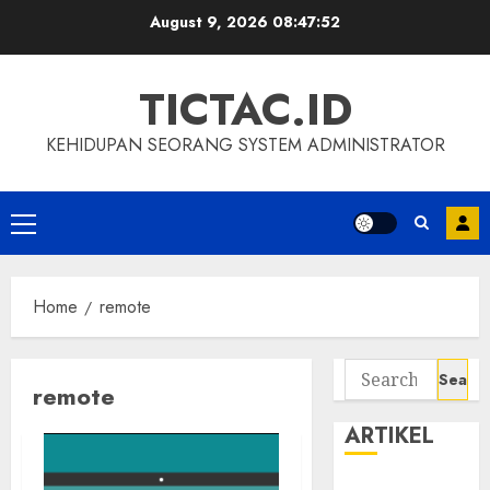
Skip
August 9, 2026
08:47:52
to
content
TICTAC.ID
KEHIDUPAN SEORANG SYSTEM ADMINISTRATOR
Primary
Menu
Home
remote
Search
remote
for:
ARTIKEL