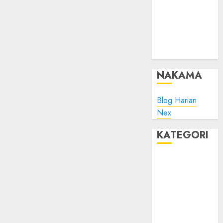
Minta Maaf
Plesk:
Whitelist IP
Address pada
ModSec?
NAKAMA
Blog Harian
Nex
KATEGORI
Blog
Bola
Harus Tahu
Linux
Musik
Promo