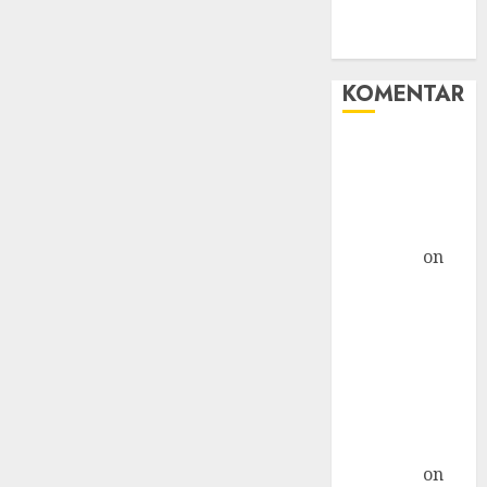
WHM
Windows
KOMENTAR
Hore! Starlink
Masuk
Indonesia,
Tapi... »
TicTac.iD
on
Bahaya
Crypto
Mengancam
Kaum Muda
G20: Ketika AS
Ancam
Indonesia »
TicTac.iD
on