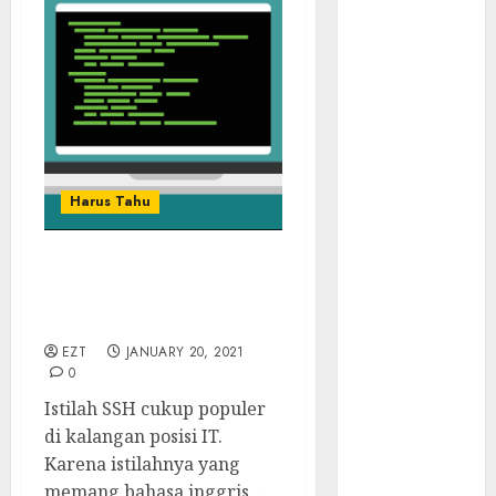
Walau Kalah
dari Filipina,
Semangat
Indonesia
Tetap Ada
Tips
Membasmi
Judol ala
Harus Tahu
Tretan
Muslim
Bagaimana Cara
Maju Mundur
Menggunakan SSH untuk
PPN 12%
Remote Server?
Cara Redeem
EZT
JANUARY 20, 2021
Microsoft 365
0
Dengan
Istilah SSH cukup populer
Mudah
di kalangan posisi IT.
Fakta atau
Karena istilahnya yang
Hoax Shell
memang bahasa inggris,...