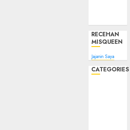
Tips Oke
WHM
Windows
RECEHAN
MISQUEEN
Jajanin Saya
CATEGORIES
Blog
Bola
Harus Tahu
Linux
Musik
Promo
Tips Oke