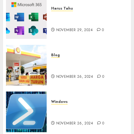
Harus Tahu
Cara Redeem Microsoft 365
Dengan Mudah
NOVEMBER 29, 2024
0
Blog
Fakta atau Hoax Shell Tutup
di Indonesia?
NOVEMBER 26, 2024
0
Windows
Tidak Bisa Execute Powershell
Script
NOVEMBER 26, 2024
0