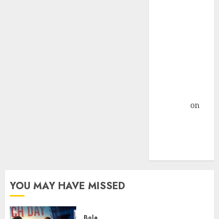
Nextcloud di
Linux Centos 7
Object
Storage
Sebagai
Primary
Storage
Nextcloud »
TicTac.iD
on
Pengalaman
Dedicated
Server Mati
Total
YOU MAY HAVE MISSED
Bola