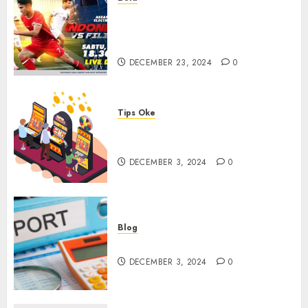
Walau Kalah dari Filipina,
Semangat Indonesia Tetap
Ada
DECEMBER 23, 2024
0
Tips Oke
Tips Membasmi Judol ala
Tretan Muslim
DECEMBER 3, 2024
0
Blog
Maju Mundur PPN 12%
DECEMBER 3, 2024
0