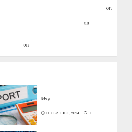
Pulau Bingin: Pulau Terpadat di Indonesia
ostfix : Konfigurasi Relayhost Plesk » TicTac.iD
on
Distro Ini Bisa Digunakan Sebagai Alternatif CentOS
qmail-remove di CentOS 7 » TicTac.iD
on
Install
Nextcloud di Linux Centos 7
Object Storage Sebagai Primary Storage Nextcloud
» TicTac.iD
on
Pengalaman Dedicated Server Mati
Total
Blog
Maju Mundur PPN 12%
DECEMBER 3, 2024
0