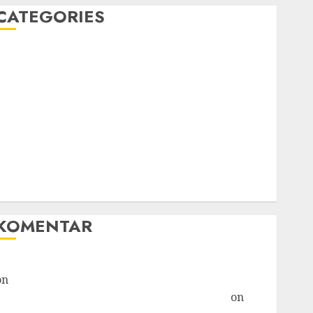
CATEGORIES
Blog
Bola
Harus Tahu
Linux
Musik
Promo
Tips Oke
WHM
Windows
KOMENTAR
Hore! Starlink Masuk Indonesia, Tapi... » TicTac.iD
on
Bahaya Crypto Mengancam Kaum Muda
G20: Ketika AS Ancam Indonesia » TicTac.iD
on