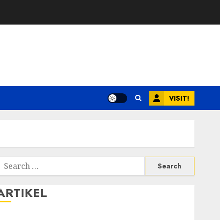
VISIT!
Search
or:
ARTIKEL
Walau Kalah dari Filipina, Semangat Indonesia