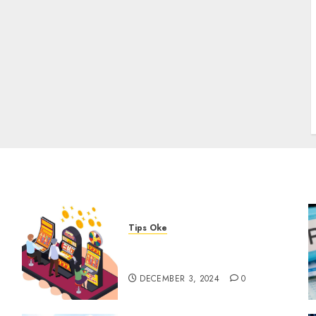
P
Tips Oke
Tips Membasmi Judol ala
Tretan Muslim
DECEMBER 3, 2024
0