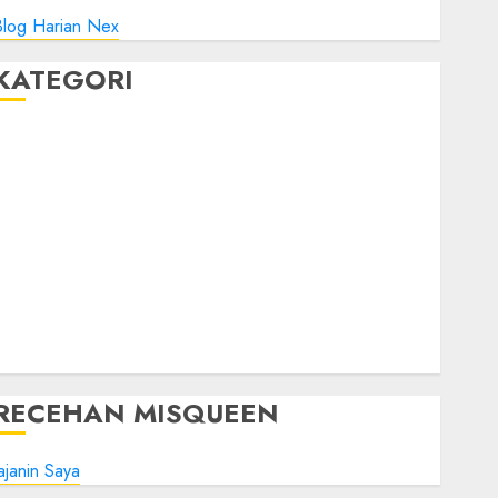
Blog Harian Nex
KATEGORI
Blog
Bola
Harus Tahu
Linux
Musik
Promo
Tips Oke
WHM
Windows
RECEHAN MISQUEEN
ajanin Saya