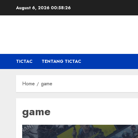
Skip
August 6, 2026
00:58:26
to
content
TICTAC
TENTANG TICTAC
Home
game
game