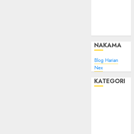
Minta Maaf
Plesk:
Whitelist IP
Address pada
ModSec?
NAKAMA
Blog Harian
Nex
KATEGORI
Blog
Bola
Harus Tahu
Linux
Musik
Promo