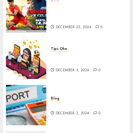
Walau Kalah dari Filipina,
Semangat Indonesia Tetap
Ada
DECEMBER 23, 2024
0
Tips Oke
Tips Membasmi Judol ala
Tretan Muslim
DECEMBER 3, 2024
0
Blog
Maju Mundur PPN 12%
DECEMBER 3, 2024
0