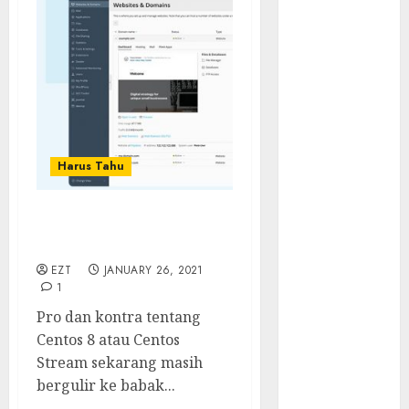
Walau Kalah
dari Filipina,
Semangat
Indonesia
Tetap Ada
Tips
Membasmi
Judol ala
Harus Tahu
Tretan
Muslim
Apakah Bisa Install Plesk
Maju Mundur
di Centos 8?
PPN 12%
EZT
JANUARY 26, 2021
Cara Redeem
1
Microsoft 365
Pro dan kontra tentang
Dengan
Centos 8 atau Centos
Mudah
Stream sekarang masih
Fakta atau
bergulir ke babak...
Hoax Shell