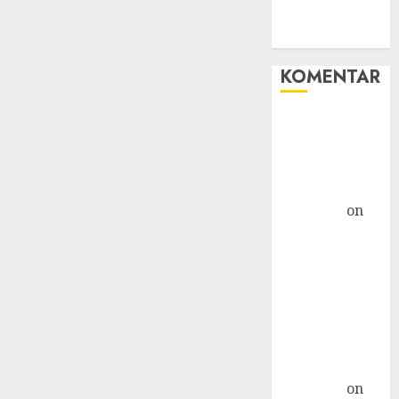
WHM
Windows
KOMENTAR
Hore! Starlink
Masuk
Indonesia,
Tapi... »
TicTac.iD
on
Bahaya
Crypto
Mengancam
Kaum Muda
G20: Ketika AS
Ancam
Indonesia »
TicTac.iD
on