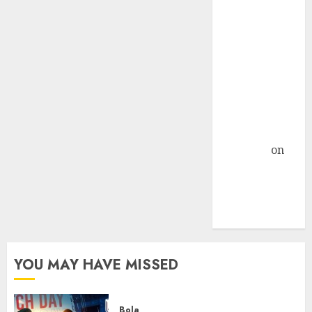
Nextcloud di
Linux Centos 7
Object
Storage
Sebagai
Primary
Storage
Nextcloud »
TicTac.iD
on
Pengalaman
Dedicated
Server Mati
Total
YOU MAY HAVE MISSED
Bola