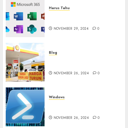
Harus Tahu
Cara Redeem Microsoft 365
Dengan Mudah
NOVEMBER 29, 2024
0
Blog
Fakta atau Hoax Shell Tutup
di Indonesia?
NOVEMBER 26, 2024
0
Windows
Tidak Bisa Execute Powershell
Script
NOVEMBER 26, 2024
0