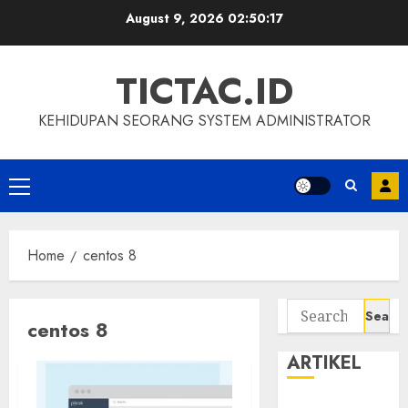
Skip
August 9, 2026
02:50:17
to
content
TICTAC.ID
KEHIDUPAN SEORANG SYSTEM ADMINISTRATOR
Primary
Menu
Home
centos 8
Search
centos 8
for:
ARTIKEL