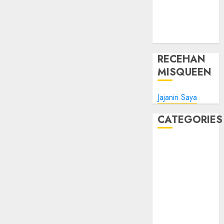
Tips Oke
WHM
Windows
RECEHAN
MISQUEEN
Jajanin Saya
CATEGORIES
Blog
Bola
Harus Tahu
Linux
Musik
Promo
Tips Oke