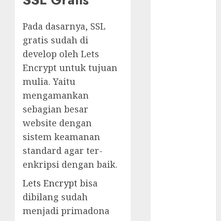
Komunikasi
Kunci
Pada dasarnya, SSL
Kemenangan
Timnas
gratis sudah di
Perjuangan
develop oleh Lets
Kesebelasan
Encrypt untuk tujuan
Diaspora
mulia. Yaitu
Indonesia
mengamankan
Jadwal
sebagian besar
Pertandingan
website dengan
Indonesia vs
sistem keamanan
Arab Saudi
Indonesia
standard agar ter-
Kalah dari
enkripsi dengan baik.
Jepang, Begini
Lets Encrypt
bisa
Kata STY
dibilang sudah
Kalah 0-4 dari
menjadi primadona
Jepang, ET