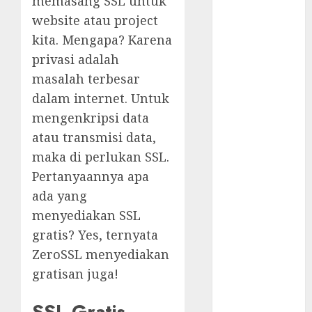
memasang SSL untuk
Tutup di
Indonesia?
website atau project
Tidak Bisa
kita. Mengapa? Karena
Execute
privasi adalah
Powershell
masalah terbesar
Script
dalam internet. Untuk
Aksi Heroik
mengenkripsi data
Calvin
atau transmisi data,
Verdonk
maka di perlukan SSL.
Hore! Cetak
Sejarah
Pertanyaannya apa
Menang
ada yang
Lawan Arab
menyediakan SSL
Saudi
gratis? Yes, ternyata
Nostalgia
ZeroSSL menyediakan
Bermain
gratisan juga!
Ragnarok
Classic
SSL Gratis