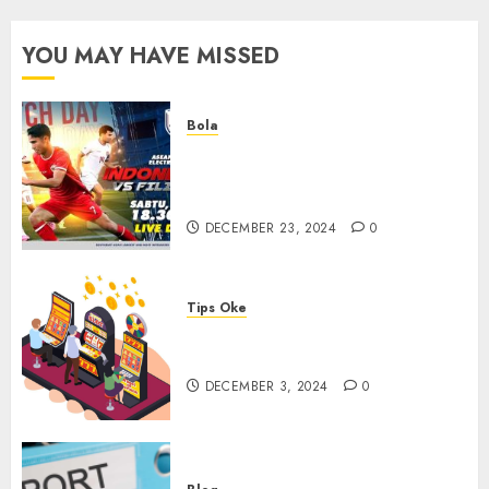
Service
YOU MAY HAVE MISSED
OCTOBER
14, 2022
0
Bola
Walau Kalah dari Filipina,
Semangat Indonesia Tetap
Ada
DECEMBER 23, 2024
0
Tips Oke
Tips Membasmi Judol ala
Tretan Muslim
DECEMBER 3, 2024
0