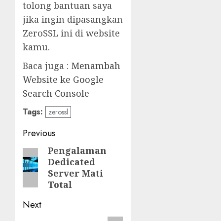
tolong bantuan saya
jika ingin dipasangkan
ZeroSSL ini di website
kamu.
Baca juga :
Menambah
Website ke Google
Search Console
Tags:
zerossl
Post
Previous
navigation
Pengalaman
Previous
Dedicated
post:
Server Mati
Total
Next