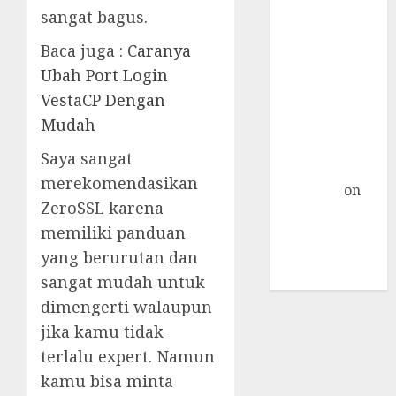
Nextcloud di
sangat bagus.
Linux Centos 7
Baca juga :
Caranya
Object
Ubah Port Login
Storage
VestaCP Dengan
Sebagai
Mudah
Primary
Storage
Saya sangat
Nextcloud »
merekomendasikan
TicTac.iD
on
ZeroSSL karena
Pengalaman
memiliki panduan
Dedicated
yang berurutan dan
Server Mati
Total
sangat mudah untuk
dimengerti walaupun
jika kamu tidak
terlalu expert. Namun
kamu bisa minta