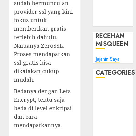
sudah bermunculan
Tips Oke
provider ssl yang kini
WHM
fokus untuk
Windows
memberikan gratis
RECEHAN
terlebih dahulu.
MISQUEEN
Namanya
ZeroSSL
.
Proses mendapatkan
Jajanin Saya
ssl gratis bisa
dikatakan cukup
CATEGORIES
mudah.
Blog
Bedanya dengan Lets
Bola
Encrypt, tentu saja
Harus Tahu
beda di level enkripsi
Linux
dan cara
Musik
mendapatkannya.
Promo
Tips Oke