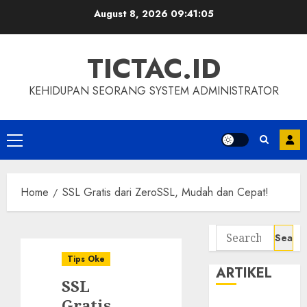
Skip
August 8, 2026
09:41:05
to
content
TICTAC.ID
KEHIDUPAN SEORANG SYSTEM ADMINISTRATOR
Primary
Menu
Home
SSL Gratis dari ZeroSSL, Mudah dan Cepat!
Search
for:
Tips Oke
ARTIKEL
SSL
Gratis