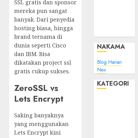
Minta Maaf
SSL gratis dan sponsor
Plesk:
mereka pun sangat
Whitelist IP
banyak. Dari penyedia
Address pada
hosting biasa, hingga
ModSec?
brand ternama di
dunia seperti Cisco
NAKAMA
dan IBM. Bisa
Blog Harian
dikatakan project ssl
Nex
gratis cukup sukses.
KATEGORI
ZeroSSL vs
Lets Encrypt
Blog
Bola
Harus Tahu
Saking banyaknya
Linux
yang menggunakan
Musik
Lets Encrypt kini
Promo