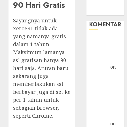
90 Hari Gratis
WHM
Windows
Sayangnya untuk
KOMENTAR
ZeroSSL tidak ada
yang namanya gratis
Hore! Starlink
dalam 1 tahun.
Masuk
Maksimum lamanya
Indonesia,
ssl gratisan hanya 90
Tapi... »
TicTac.iD
on
hari saja. Aturan baru
Bahaya
sekarang juga
Crypto
memberlakukan ssl
Mengancam
berbayar juga di set ke
Kaum Muda
per 1 tahun untuk
G20: Ketika AS
sebagian browser,
Ancam
seperti Chrome.
Indonesia »
TicTac.iD
on