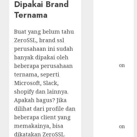
Dipakai Brand
Pulau Bingin:
Pulau
Ternama
Terpadat di
Indonesia
Buat yang belum tahu
Postfix :
ZeroSSL, brand ssl
Konfigurasi
perusahaan ini sudah
Relayhost
banyak dipakai oleh
Plesk »
TicTac.iD
on
beberapa perusahaan
Distro Ini Bisa
ternama, seperti
Digunakan
Microsoft, Slack,
Sebagai
shopify dan lainnya.
Alternatif
Apakah bagus? Jika
CentOS
dilihat dari profile dan
qmail-remove
beberapa client yang
di CentOS 7 »
memakainya, bisa
TicTac.iD
on
dikatakan ZeroSSL
Install