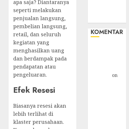
apa saja? Diantaranya
Tips Oke
seperti melakukan
WHM
penjualan langsung,
Windows
pembelian langsung,
KOMENTAR
retail, dan seluruh
kegiatan yang
Hore! Starlink
menghasilkan uang
Masuk
dan berdampak pada
Indonesia,
pendapatan atau
Tapi... »
pengeluaran.
TicTac.iD
on
Bahaya
Efek Resesi
Crypto
Mengancam
Kaum Muda
Biasanya resesi akan
G20: Ketika AS
lebih terlihat di
Ancam
klaster perusahaan.
Indonesia »