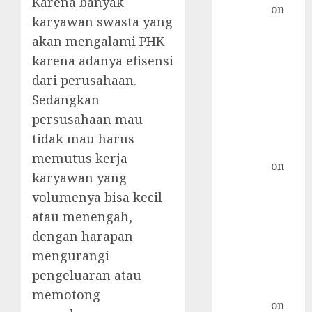
Karena banyak
TicTac.iD
on
karyawan swasta yang
Pulau Bingin:
akan mengalami PHK
Pulau
karena adanya efisensi
Terpadat di
Indonesia
dari perusahaan.
Postfix :
Sedangkan
Konfigurasi
persusahaan mau
Relayhost
tidak mau harus
Plesk »
memutus kerja
TicTac.iD
on
karyawan yang
Distro Ini Bisa
volumenya bisa kecil
Digunakan
atau menengah,
Sebagai
dengan harapan
Alternatif
CentOS
mengurangi
qmail-remove
pengeluaran atau
di CentOS 7 »
memotong
TicTac.iD
on