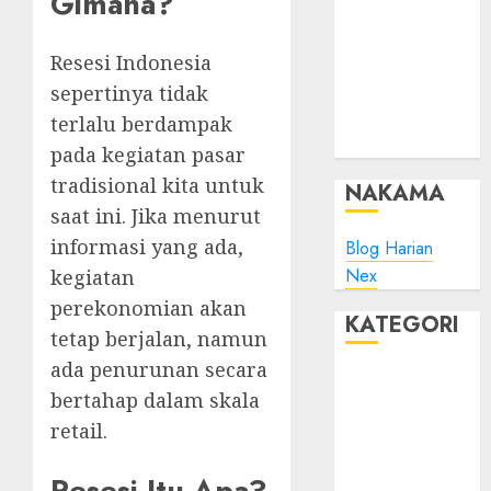
Gimana?
Jepang, ET
Minta Maaf
Plesk:
Resesi Indonesia
Whitelist IP
sepertinya tidak
Address pada
terlalu berdampak
ModSec?
pada kegiatan pasar
tradisional kita untuk
NAKAMA
saat ini. Jika menurut
informasi yang ada,
Blog Harian
Nex
kegiatan
perekonomian akan
KATEGORI
tetap berjalan, namun
ada penurunan secara
Blog
bertahap dalam skala
Bola
retail.
Harus Tahu
Linux
Resesi Itu Apa?
Musik