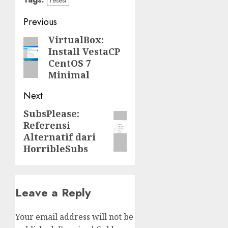
Post
Previous
navigation
VirtualBox:
Previous
Install VestaCP
post:
CentOS 7
Minimal
Next
SubsPlease:
Next
Referensi
post:
Alternatif dari
HorribleSubs
Leave a Reply
Your email address will not be