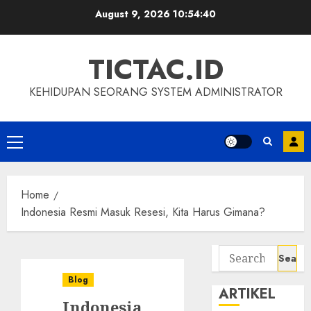
Skip
August 9, 2026
10:54:41
to
content
TICTAC.ID
KEHIDUPAN SEORANG SYSTEM ADMINISTRATOR
Primary
Menu
Home
Indonesia Resmi Masuk Resesi, Kita Harus Gimana?
Search
for:
Blog
ARTIKEL
Indonesia