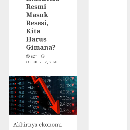
Resmi
Walau Kalah
Masuk
dari Filipina,
Resesi,
Semangat
Indonesia
Kita
Tetap Ada
Harus
Tips
Gimana?
Membasmi
EZT
Judol ala
OCTOBER 12, 2020
Tretan
Muslim
Maju Mundur
PPN 12%
Cara Redeem
Microsoft 365
Dengan
Mudah
Fakta atau
Akhirnya ekonomi