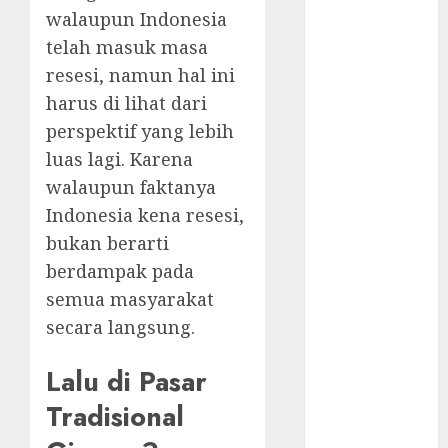
Classic
walaupun Indonesia
Komunikasi
telah masuk masa
Kunci
resesi, namun hal ini
Kemenangan
harus di lihat dari
Timnas
Perjuangan
perspektif yang lebih
Kesebelasan
luas lagi. Karena
Diaspora
walaupun faktanya
Indonesia
Indonesia kena resesi,
Jadwal
bukan berarti
Pertandingan
berdampak pada
Indonesia vs
semua masyarakat
Arab Saudi
secara langsung.
Indonesia
Kalah dari
Lalu di Pasar
Jepang, Begini
Kata STY
Tradisional
Kalah 0-4 dari