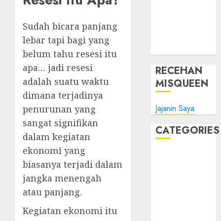
Promo
Tips Oke
Sudah bicara panjang
WHM
lebar tapi bagi yang
Windows
belum tahu resesi itu
apa… jadi resesi
RECEHAN
adalah suatu waktu
MISQUEEN
dimana terjadinya
Jajanin Saya
penurunan yang
sangat signifikan
CATEGORIES
dalam kegiatan
ekonomi yang
Blog
biasanya terjadi dalam
Bola
jangka menengah
Harus Tahu
atau panjang.
Linux
Musik
Kegiatan ekonomi itu
Promo