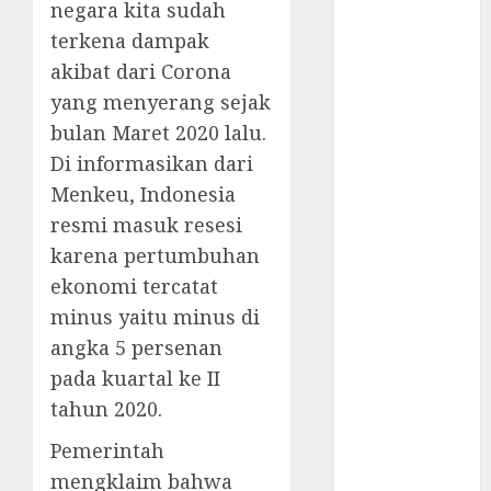
Hoax Shell
negara kita sudah
Tutup di
terkena dampak
Indonesia?
akibat dari Corona
Tidak Bisa
yang menyerang sejak
Execute
bulan Maret 2020 lalu.
Powershell
Di informasikan dari
Script
Menkeu, Indonesia
Aksi Heroik
Calvin
resmi masuk resesi
Verdonk
karena pertumbuhan
Hore! Cetak
ekonomi tercatat
Sejarah
minus yaitu minus di
Menang
angka 5 persenan
Lawan Arab
pada kuartal ke II
Saudi
tahun 2020.
Nostalgia
Bermain
Pemerintah
Ragnarok
mengklaim bahwa