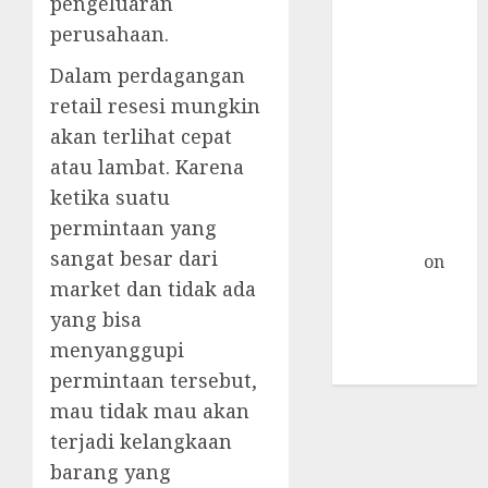
pengeluaran
Install
perusahaan.
Nextcloud di
Linux Centos 7
Dalam perdagangan
Object
retail resesi mungkin
Storage
akan terlihat cepat
Sebagai
atau lambat. Karena
Primary
ketika suatu
Storage
permintaan yang
Nextcloud »
sangat besar dari
TicTac.iD
on
market dan tidak ada
Pengalaman
Dedicated
yang bisa
Server Mati
menyanggupi
Total
permintaan tersebut,
mau tidak mau akan
terjadi kelangkaan
barang yang