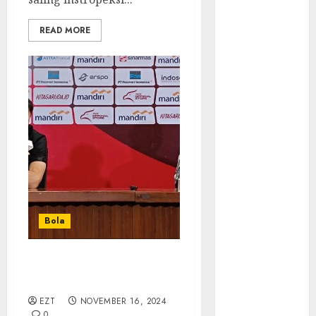
Tutup di
Indonesia?
READ MORE
Tidak Bisa
Execute
Powershell
Script
Aksi Heroik
Calvin
Verdonk
Hore! Cetak
Sejarah
Menang
Lawan Arab
Bola
Saudi
Nostalgia
Bermain
Indonesia Kalah dari
Jepang, Begini Kata STY
Ragnarok
Classic
EZT
NOVEMBER 16, 2024
0