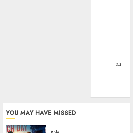
Nextcloud di
Linux Centos 7
Object
Storage
Sebagai
Primary
Storage
Nextcloud »
TicTac.iD
on
Pengalaman
Dedicated
Server Mati
Total
YOU MAY HAVE MISSED
Bola