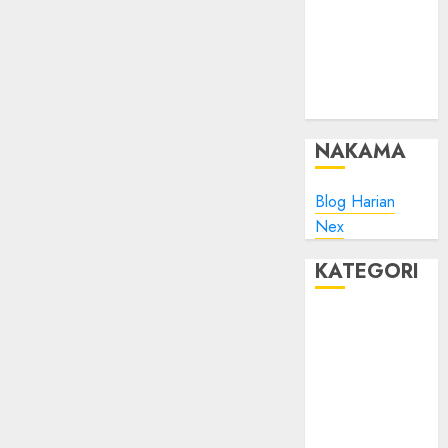
Minta Maaf
Plesk:
Whitelist IP
Address pada
ModSec?
NAKAMA
Blog Harian
Nex
KATEGORI
Blog
Bola
Harus Tahu
Linux
Musik
Promo