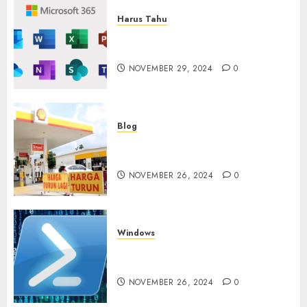
Harus Tahu
Cara Redeem Microsoft 365
Dengan Mudah
NOVEMBER 29, 2024
0
Blog
Fakta atau Hoax Shell Tutup
di Indonesia?
NOVEMBER 26, 2024
0
Windows
Tidak Bisa Execute Powershell
Script
NOVEMBER 26, 2024
0