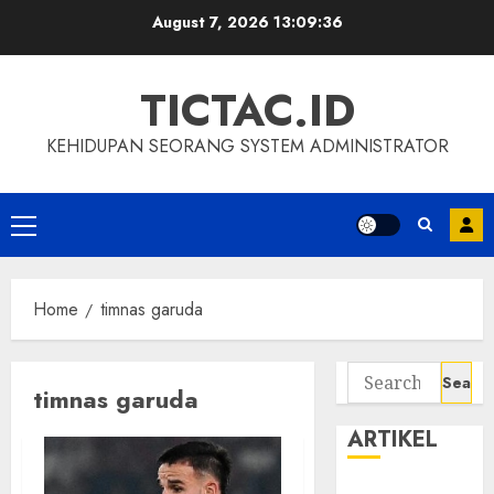
Skip
August 7, 2026
13:09:37
to
content
TICTAC.ID
KEHIDUPAN SEORANG SYSTEM ADMINISTRATOR
Primary
Menu
Home
timnas garuda
Search
timnas garuda
for:
ARTIKEL