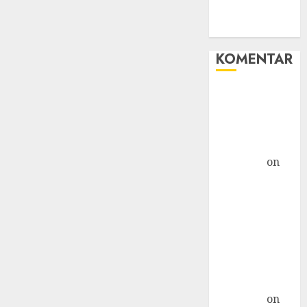
WHM
Windows
KOMENTAR
Hore! Starlink
Masuk
Indonesia,
Tapi... »
TicTac.iD
on
Bahaya
Crypto
Mengancam
Kaum Muda
G20: Ketika AS
Ancam
Indonesia »
TicTac.iD
on