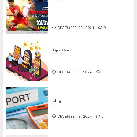
Walau Kalah dari Filipina,
Semangat Indonesia Tetap
Ada
DECEMBER 23, 2024
0
Tips Oke
Tips Membasmi Judol ala
Tretan Muslim
DECEMBER 3, 2024
0
Blog
Maju Mundur PPN 12%
DECEMBER 3, 2024
0