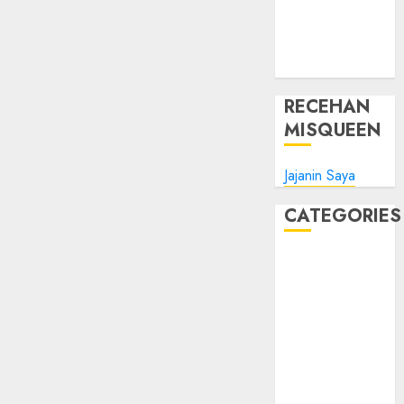
Tips Oke
WHM
Windows
RECEHAN
MISQUEEN
Jajanin Saya
CATEGORIES
Blog
Bola
Harus Tahu
Linux
Musik
Promo
Tips Oke