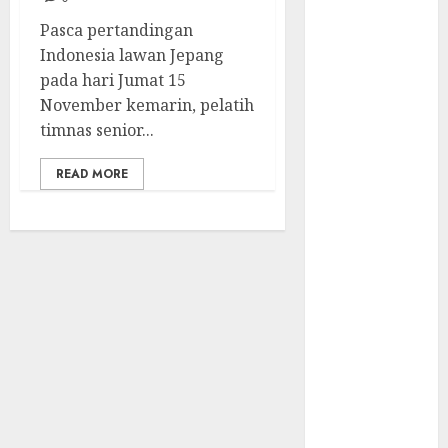
Komunikasi
Kunci
Pasca pertandingan
Kemenangan
Indonesia lawan Jepang
Timnas
pada hari Jumat 15
Perjuangan
November kemarin, pelatih
Kesebelasan
timnas senior...
Diaspora
READ MORE
Indonesia
Jadwal
Pertandingan
Indonesia vs
Arab Saudi
Indonesia
Kalah dari
Jepang, Begini
Kata STY
Kalah 0-4 dari
Jepang, ET