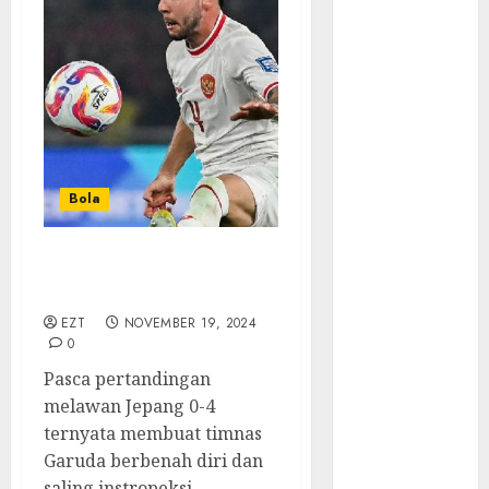
Walau Kalah
dari Filipina,
Semangat
Indonesia
Tetap Ada
Tips
Membasmi
Judol ala
Bola
Tretan
Muslim
Komunikasi Kunci
Maju Mundur
Kemenangan Timnas
PPN 12%
EZT
NOVEMBER 19, 2024
Cara Redeem
0
Microsoft 365
Pasca pertandingan
Dengan
melawan Jepang 0-4
Mudah
ternyata membuat timnas
Fakta atau
Garuda berbenah diri dan
Hoax Shell
saling instropeksi...