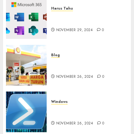
Harus Tahu
Cara Redeem Microsoft 365
Dengan Mudah
NOVEMBER 29, 2024
0
Blog
Fakta atau Hoax Shell Tutup
di Indonesia?
NOVEMBER 26, 2024
0
Windows
Tidak Bisa Execute Powershell
Script
NOVEMBER 26, 2024
0