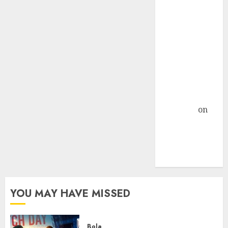
Nextcloud di
Linux Centos 7
Object
Storage
Sebagai
Primary
Storage
Nextcloud »
TicTac.iD
on
Pengalaman
Dedicated
Server Mati
Total
YOU MAY HAVE MISSED
Bola