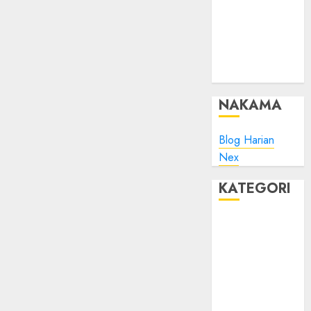
Minta Maaf
Plesk:
Whitelist IP
Address pada
ModSec?
NAKAMA
Blog Harian
Nex
KATEGORI
Blog
Bola
Harus Tahu
Linux
Musik
Promo