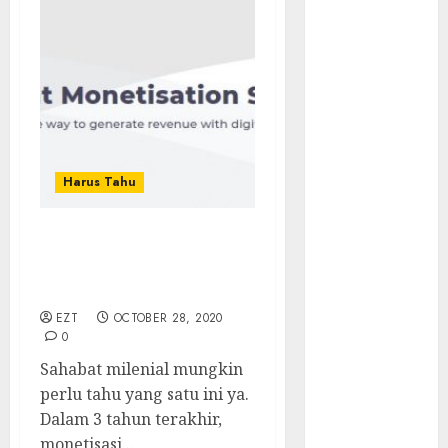
Walau Kalah
dari Filipina,
Semangat
Indonesia
Tetap Ada
Tips
Membasmi
Judol ala
Harus Tahu
Tretan
Muslim
Cobain Kim, Konten
Maju Mundur
Monetisasi Digital Masa
PPN 12%
Depan
Cara Redeem
EZT
OCTOBER 28, 2020
Microsoft 365
0
Dengan
Sahabat milenial mungkin
Mudah
perlu tahu yang satu ini ya.
Fakta atau
Dalam 3 tahun terakhir,
Hoax Shell
monetisasi...