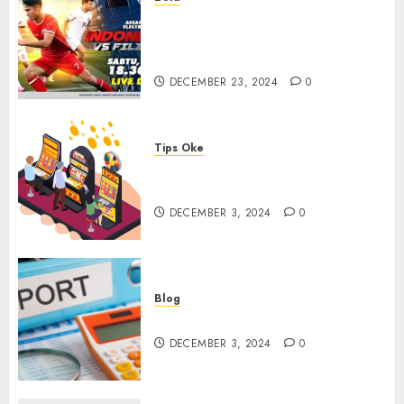
Walau Kalah dari Filipina,
Semangat Indonesia Tetap
Ada
DECEMBER 23, 2024
0
Tips Oke
Tips Membasmi Judol ala
Tretan Muslim
DECEMBER 3, 2024
0
Blog
Maju Mundur PPN 12%
DECEMBER 3, 2024
0