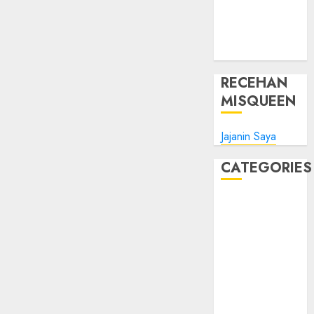
Tips Oke
WHM
Windows
RECEHAN
MISQUEEN
Jajanin Saya
CATEGORIES
Blog
Bola
Harus Tahu
Linux
Musik
Promo
Tips Oke