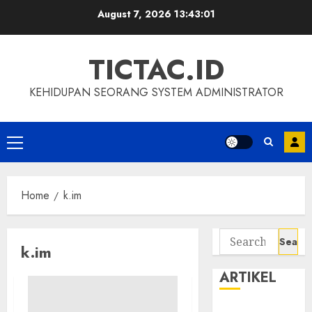
Skip
August 7, 2026
13:43:02
to
content
TICTAC.ID
KEHIDUPAN SEORANG SYSTEM ADMINISTRATOR
Primary
Menu
Home
k.im
Search
k.im
for:
ARTIKEL