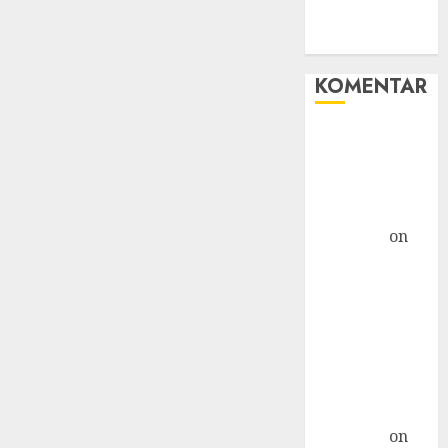
WHM
Windows
KOMENTAR
Hore! Starlink
Masuk
Indonesia,
Tapi... »
TicTac.iD
on
Bahaya
Crypto
Mengancam
Kaum Muda
G20: Ketika AS
Ancam
Indonesia »
TicTac.iD
on