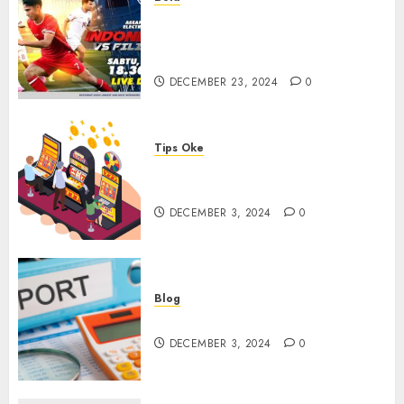
Walau Kalah dari Filipina,
Semangat Indonesia Tetap
Ada
DECEMBER 23, 2024
0
Tips Oke
Tips Membasmi Judol ala
Tretan Muslim
DECEMBER 3, 2024
0
Blog
Maju Mundur PPN 12%
DECEMBER 3, 2024
0