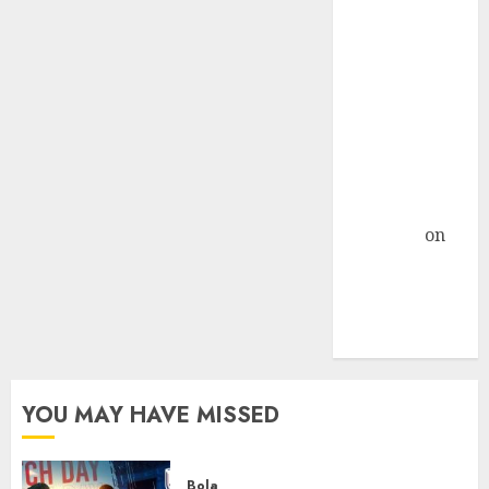
Nextcloud di
Linux Centos 7
Object
Storage
Sebagai
Primary
Storage
Nextcloud »
TicTac.iD
on
Pengalaman
Dedicated
Server Mati
Total
YOU MAY HAVE MISSED
Bola