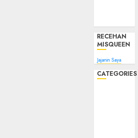
Tips Oke
WHM
Windows
RECEHAN
MISQUEEN
Jajanin Saya
CATEGORIES
Blog
Bola
Harus Tahu
Linux
Musik
Promo
Tips Oke