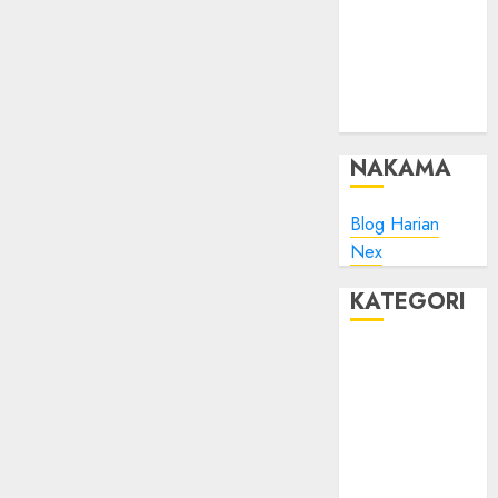
Minta Maaf
Plesk:
Whitelist IP
Address pada
ModSec?
NAKAMA
Blog Harian
Nex
KATEGORI
Blog
Bola
Harus Tahu
Linux
Musik
Promo