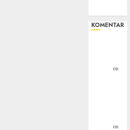
WHM
Windows
KOMENTAR
Hore! Starlink
Masuk
Indonesia,
Tapi... »
TicTac.iD
on
Bahaya
Crypto
Mengancam
Kaum Muda
G20: Ketika AS
Ancam
Indonesia »
TicTac.iD
on