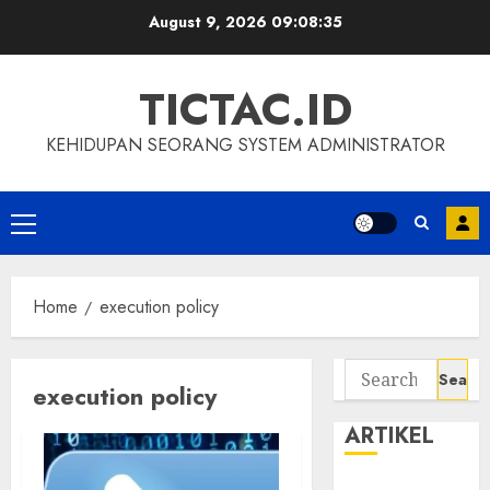
Skip
August 9, 2026
09:08:36
to
content
TICTAC.ID
KEHIDUPAN SEORANG SYSTEM ADMINISTRATOR
Primary
Menu
Home
execution policy
Search
execution policy
for:
ARTIKEL