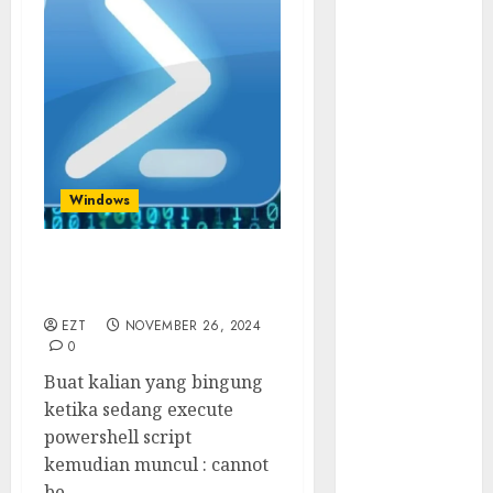
Walau Kalah
dari Filipina,
Semangat
Indonesia
Tetap Ada
Tips
Membasmi
Judol ala
Windows
Tretan
Muslim
Tidak Bisa Execute
Maju Mundur
Powershell Script
PPN 12%
EZT
NOVEMBER 26, 2024
Cara Redeem
0
Microsoft 365
Buat kalian yang bingung
Dengan
ketika sedang execute
Mudah
powershell script
Fakta atau
kemudian muncul : cannot
Hoax Shell
be...