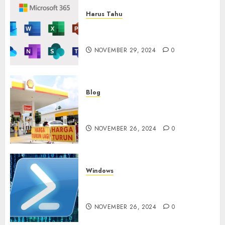
Harus Tahu
Cara Redeem Microsoft 365
Dengan Mudah
NOVEMBER 29, 2024
0
Blog
Fakta atau Hoax Shell Tutup
di Indonesia?
NOVEMBER 26, 2024
0
Windows
Tidak Bisa Execute Powershell
Script
NOVEMBER 26, 2024
0