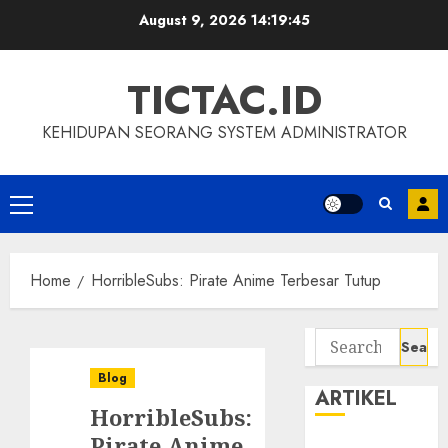
Skip
August 9, 2026
14:19:45
to
content
TICTAC.ID
KEHIDUPAN SEORANG SYSTEM ADMINISTRATOR
Primary
Menu
Home
HorribleSubs: Pirate Anime Terbesar Tutup
Search
for:
Blog
ARTIKEL
HorribleSubs:
Pirate Anime