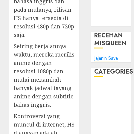
bahasa inggris dan
Tips Oke
pada mulanya, rilisan
WHM
HS hanya tersedia di
Windows
resolusi 480p dan 720p
RECEHAN
saja.
MISQUEEN
Seiring berjalannya
waktu, mereka merilis
Jajanin Saya
anime dengan
CATEGORIES
resolusi 1080p dan
mulai menambah
Blog
banyak jadwal tayang
Bola
anime dengan subtitle
Harus Tahu
bahas inggris.
Linux
Kontroversi yang
Musik
Promo
muncul di internet, HS
Tips Oke
dianggap adalah