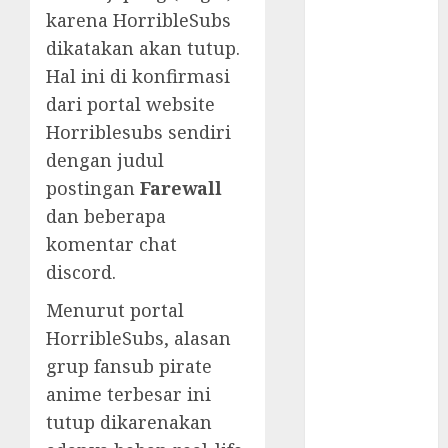
Tutup di
karena HorribleSubs
Indonesia?
dikatakan akan tutup.
Tidak Bisa
Hal ini di konfirmasi
Execute
Powershell
dari portal website
Script
Horriblesubs sendiri
Aksi Heroik
dengan judul
Calvin
postingan
Farewall
Verdonk
dan beberapa
Hore! Cetak
komentar chat
Sejarah
discord.
Menang
Lawan Arab
Menurut portal
Saudi
HorribleSubs, alasan
Nostalgia
grup fansub pirate
Bermain
anime terbesar ini
Ragnarok
tutup dikarenakan
Classic