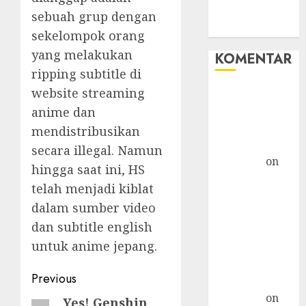
WHM
sebuah grup dengan
Windows
sekelompok orang
yang melakukan
KOMENTAR
ripping subtitle di
website streaming
Hore! Starlink
Masuk
anime dan
Indonesia,
mendistribusikan
Tapi... »
secara illegal. Namun
TicTac.iD
on
hingga saat ini, HS
Bahaya
telah menjadi kiblat
Crypto
dalam sumber video
Mengancam
dan subtitle english
Kaum Muda
untuk anime jepang.
G20: Ketika AS
Ancam
Post
Previous
Indonesia »
TicTac.iD
on
navigation
Yes! Genshin
Previous