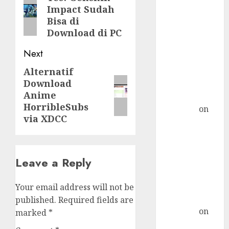
Pulau Bingin:
Impact Sudah
post:
Pulau
Bisa di
Terpadat di
Download di PC
Indonesia
Next
Postfix :
Konfigurasi
Alternatif
Next
Download
Relayhost
post:
Anime
Plesk »
HorribleSubs
TicTac.iD
on
via XDCC
Distro Ini Bisa
Digunakan
Sebagai
Alternatif
Leave a Reply
CentOS
qmail-remove
Your email address will not be
di CentOS 7 »
published.
Required fields are
TicTac.iD
on
marked
*
Install