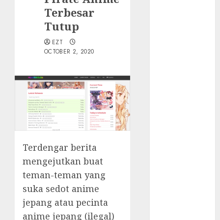
Walau Kalah
Terbesar
dari Filipina,
Tutup
Semangat
Indonesia
EZT
Tetap Ada
OCTOBER 2, 2020
Tips
Membasmi
Judol ala
Tretan
Muslim
Maju Mundur
PPN 12%
Terdengar berita
Cara Redeem
Microsoft 365
mengejutkan buat
Dengan
teman-teman yang
Mudah
suka sedot anime
Fakta atau
jepang atau pecinta
Hoax Shell
anime jepang (ilegal)