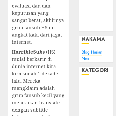
Minta Maaf
evaluasi dan dan
Plesk:
keputusan yang
Whitelist IP
sangat berat, akhirnya
Address pada
grup fansub HS ini
ModSec?
angkat kaki dari jagat
NAKAMA
internet.
HorribleSubs
(HS)
Blog Harian
Nex
mulai berkarir di
dunia internet kira-
KATEGORI
kira sudah 1 dekade
lalu. Mereka
Blog
mengklaim adalah
Bola
grup fansub kecil yang
Harus Tahu
melakukan translate
Linux
Musik
dengan subtitle
Promo