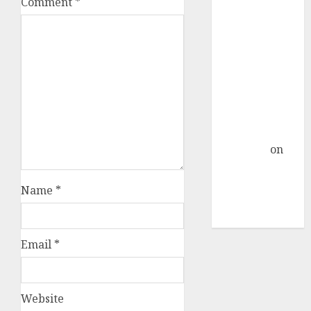
Comment
*
Nextcloud di
Linux Centos 7
Object
Storage
Sebagai
Primary
Storage
Nextcloud »
TicTac.iD
on
Pengalaman
Dedicated
Name
*
Server Mati
Total
Email
*
Website