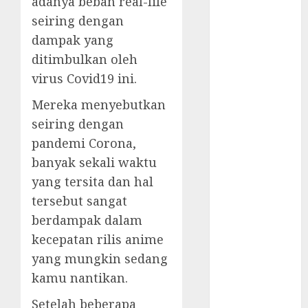
adanya beban real-life
Komunikasi
Kunci
seiring dengan
Kemenangan
dampak yang
Timnas
ditimbulkan oleh
Perjuangan
virus Covid19 ini.
Kesebelasan
Mereka menyebutkan
Diaspora
Indonesia
seiring dengan
Jadwal
pandemi Corona,
Pertandingan
banyak sekali waktu
Indonesia vs
yang tersita dan hal
Arab Saudi
tersebut sangat
Indonesia
berdampak dalam
Kalah dari
kecepatan rilis anime
Jepang, Begini
yang mungkin sedang
Kata STY
kamu nantikan.
Kalah 0-4 dari
Jepang, ET
Setelah beberapa